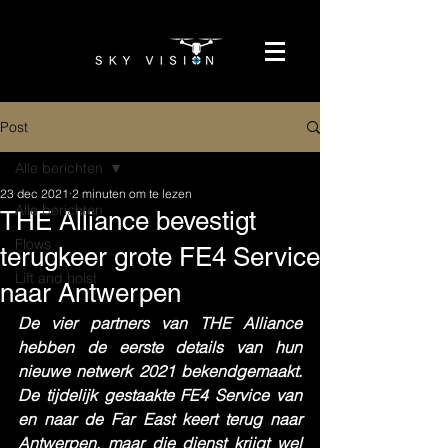
Post
Alle berichten
23 dec 2021
2 minuten om te lezen
Alle berichten
THE Alliance bevestigt
Flows
terugkeer grote FE4 Service
Lift and hoist
naar Antwerpen
De vier partners van THE Alliance 
hebben de eerste details van hun 
nieuwe netwerk 2021 bekendgemaakt. 
De tijdelijk gestaakte FE4 Service van 
en naar de Far East keert terug naar 
Antwerpen, maar die dienst krijgt wel 