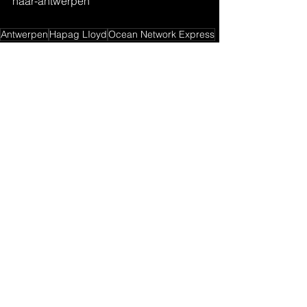
naar-antwerpen
Antwerpen
Hapag LIoyd
Ocean Network Express
Yang Ming
Flows
Alles weergeven
Recente blogposts